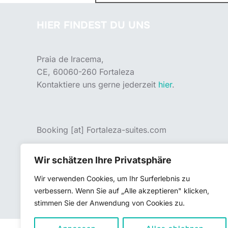
nach:
HIER FINDEST DU UNS
Praia de Iracema,
CE, 60060-260 Fortaleza
Kontaktiere uns gerne jederzeit
hier
.
Booking [at] Fortaleza-suites.com
Wir schätzen Ihre Privatsphäre
Wir verwenden Cookies, um Ihr Surferlebnis zu
Impressum/ Datenschutz
verbessern. Wenn Sie auf „Alle akzeptieren" klicken,
Copyright © 2026 Fortaleza Suites Ferienunterkunft Brasi
stimmen Sie der Anwendung von Cookies zu.